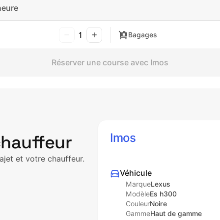
heure
1
Bagages
Réserver une course avec Imos
Imos
chauffeur
ajet et votre chauffeur.
Véhicule
Marque
Lexus
Modèle
Es h300
Couleur
Noire
Gamme
Haut de gamme