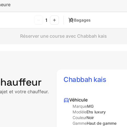
heure
1
Bagages
Réserver une course avec Chabbah kais
Chabbah kais
chauffeur
ajet et votre chauffeur.
Véhicule
Marque
MG
Modèle
Ehs luxury
Couleur
Noir
Gamme
Haut de gamme