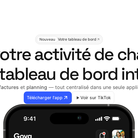
Nouveau
Votre tableau de bord
otre activité de ch
tableau de bord in
 factures
et
planning
— tout centralisé dans une seule appl
Télécharger l'app
Voir sur TikTok